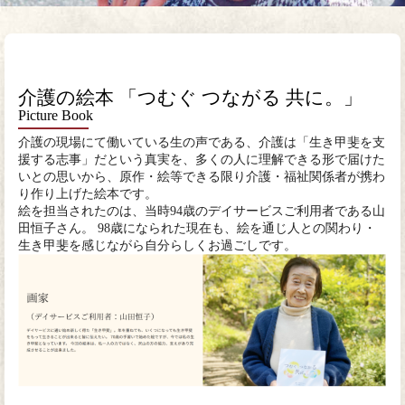
介護の絵本 「つむぐ つながる 共に。」
Picture Book
介護の現場にて働いている生の声である、介護は「生き甲斐を支
援する志事」だという真実を、多くの人に理解できる形で届けた
いとの思いから、原作・絵等できる限り介護・福祉関係者が携わ
り作り上げた絵本です。
絵を担当されたのは、当時94歳のデイサービスご利用者である山
田恒子さん。 98歳になられた現在も、絵を通じ人との関わり・
生き甲斐を感じながら自分らしくお過ごしです。