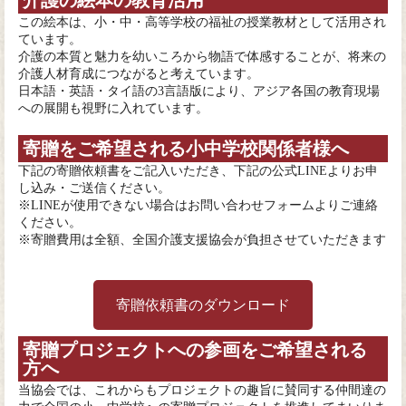
介護の絵本の教育活用
この絵本は、小・中・高等学校の福祉の授業教材として活用され
ています。
介護の本質と魅力を幼いころから物語で体感することが、将来の
介護人材育成につながると考えています。
日本語・英語・タイ語の3言語版により、アジア各国の教育現場
への展開も視野に入れています。
寄贈をご希望される小中学校関係者様へ
下記の寄贈依頼書をご記入いただき、下記の公式LINEよりお申
し込み・ご送信ください。
※LINEが使用できない場合はお問い合わせフォームよりご連絡
ください。
※寄贈費用は全額、全国介護支援協会が負担させていただきます
寄贈依頼書のダウンロード
寄贈プロジェクトへの参画をご希望される
方へ
当協会では、これからもプロジェクトの趣旨に賛同する仲間達の