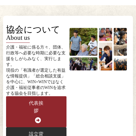
協会について
About us
介護・福祉に係る方々、団体、
行政等へ必要な時期に必要な支
援をしがらみなく、実行しま
す。
現役の「有識者が選定した有益
な情報提供」「総合相談支援」
を中心に、WIN×WINではなく
介護・福祉従事者のWINを追求
する協会を目指します。
代表挨
拶
設立背