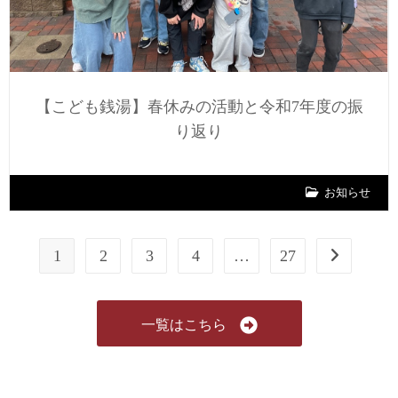
【こども銭湯】春休みの活動と令和7年度の振
り返り
お知らせ
1
2
3
4
…
27
一覧はこちら